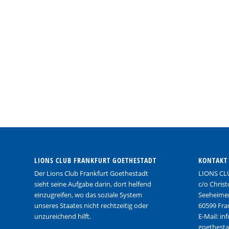
LIONS CLUB FRANKFURT GOETHESTADT
KONTAKT
Der Lions Club Frankfurt Goethestadt
LIONS CL
sieht seine Aufgabe darin, dort helfend
c/o Chris
einzugreifen, wo das soziale System
Seeheimer
unseres Staates nicht rechtzeitig oder
60599 Fra
unzureichend hilft.
E-Mail: in
goethesta