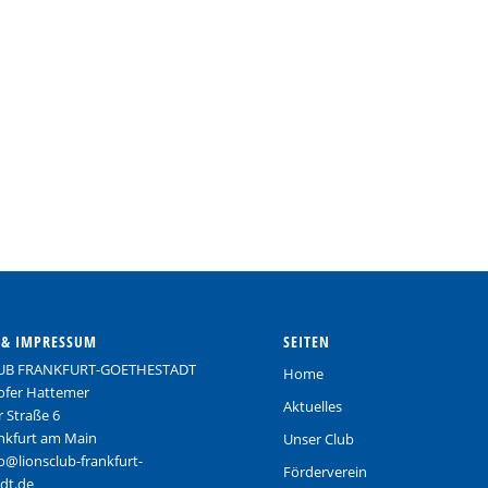
 & IMPRESSUM
SEITEN
UB FRANKFURT-GOETHESTADT
Home
tofer Hattemer
Aktuelles
 Straße 6
nkfurt am Main
Unser Club
fo@lionsclub-frankfurt-
Förderverein
dt.de