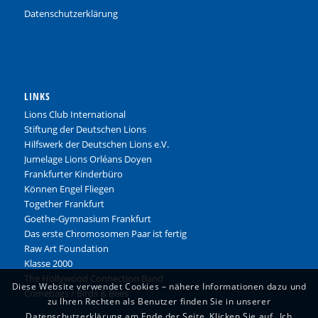
Datenschutzerklärung
LINKS
Lions Club International
Stiftung der Deutschen Lions
Hilfswerk der Deutschen Lions e.V.
Jumelage Lions Orléans Doyen
Frankfurter Kinderbüro
Können Engel Fliegen
Together Frankfurt
Goethe-Gymnasium Frankfurt
Das erste Chromosomen Paar ist fertig
Raw Art Foundation
Klasse 2000
The Hollywood Connection Band
Diese Website verwendet Cookies – nähere Informationen dazu und
Comebags
/
Birds & Bees
zu Ihren Rechten als Benutzer finden Sie in unserer
Datenschutzerklärung am Ende der Seite. Klicken Sie auf „Ich