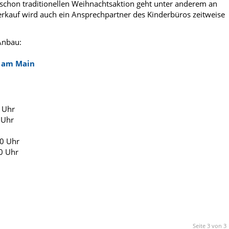
e schon traditionellen Weihnachtsaktion geht unter anderem an
erkauf wird auch ein Ansprechpartner des Kinderbüros zeitweise
Anbau:
t am Main
 Uhr
 Uhr
00 Uhr
0 Uhr
Seite 3 von 3