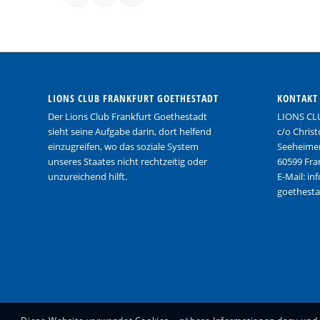
LIONS CLUB FRANKFURT GOETHESTADT
KONTAKT
Der Lions Club Frankfurt Goethestadt
LIONS CL
sieht seine Aufgabe darin, dort helfend
c/o Chris
einzugreifen, wo das soziale System
Seeheimer
unseres Staates nicht rechtzeitig oder
60599 Fra
unzureichend hilft.
E-Mail: in
goethesta