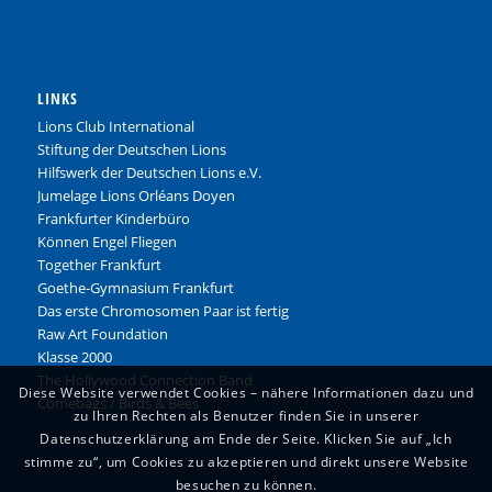
LINKS
Lions Club International
Stiftung der Deutschen Lions
Hilfswerk der Deutschen Lions e.V.
Jumelage Lions Orléans Doyen
Frankfurter Kinderbüro
Können Engel Fliegen
Together Frankfurt
Goethe-Gymnasium Frankfurt
Das erste Chromosomen Paar ist fertig
Raw Art Foundation
Klasse 2000
The Hollywood Connection Band
Diese Website verwendet Cookies – nähere Informationen dazu und
Comebags
/
Birds & Bees
zu Ihren Rechten als Benutzer finden Sie in unserer
Datenschutzerklärung am Ende der Seite. Klicken Sie auf „Ich
stimme zu“, um Cookies zu akzeptieren und direkt unsere Website
besuchen zu können.